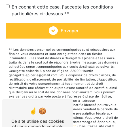
En cochant cette case, j'accepte les conditions
particulières ci-dessous **
Envoyer
** Les données personnelles communiquées sont nécessaires aux
fins de vous contacter et sont enregistrées dans un fichier
informatisé. Elles sont destinées à Georgette épicerie et ses sous-
traitants dans le seul but de répondre à votre message. Les données
collectées seront communiquées aux seuls destinataires suivants:
Georgette épicerie 6 place de l'Église, 33990 Hourtin
georgette.epicerie@gmail.com. Vous disposez de droits d’accès, de
rectification, d’effacement, de portabilité, de limitation, d’opposition,
de retrait de votre consentement à tout moment et du droit
d’introduire une réclamation auprès d’une autorité de contrôle, ainsi
que d’organiser le sort de vos données post-mortem. Vous pouvez
exercer ces droits par voie postale à l'adresse 6 place de l'Église,
33990 Hourtin ou par courrier électronique à l'adresse
georgette.epicerie@gmail.com. Un justificatif d'identité pourra vous
être demandé. Nous conservons vos données pendant la période de
prise de contact puis pendant la durée de prescription légale aux
fins probatoires et de gestion des contentieux. Vous avez le droit de
Ce site utilise des cookies
vous inscrire sur la liste d'opposition au démarchage téléphonique,
et vous donne le contrôle
disponible à cette adresse:
Bloctel.gouv.fr
. Consultez le site cnil.fr