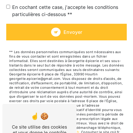
En cochant cette case, j'accepte les conditions
particulières ci-dessous **
Envoyer
** Les données personnelles communiquées sont nécessaires aux
fins de vous contacter et sont enregistrées dans un fichier
informatisé. Elles sont destinées à Georgette épicerie et ses sous-
traitants dans le seul but de répondre à votre message. Les données
collectées seront communiquées aux seuls destinataires suivants:
Georgette épicerie 6 place de l'Église, 33990 Hourtin
georgette.epicerie@gmail.com. Vous disposez de droits d’accès, de
rectification, d’effacement, de portabilité, de limitation, d’opposition,
de retrait de votre consentement à tout moment et du droit
d’introduire une réclamation auprès d’une autorité de contrôle, ainsi
que d’organiser le sort de vos données post-mortem. Vous pouvez
exercer ces droits par voie postale à l'adresse 6 place de l'Église,
33990 Hourtin ou par courrier électronique à l'adresse
georgette.epicerie@gmail.com. Un justificatif d'identité pourra vous
être demandé. Nous conservons vos données pendant la période de
prise de contact puis pendant la durée de prescription légale aux
fins probatoires et de gestion des contentieux. Vous avez le droit de
Ce site utilise des cookies
vous inscrire sur la liste d'opposition au démarchage téléphonique,
et vous donne le contrôle
disponible à cette adresse:
Bloctel.gouv.fr
. Consultez le site cnil.fr