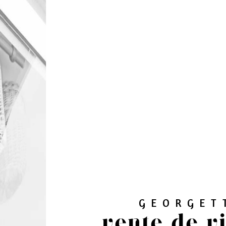
GEORGET
vente de v