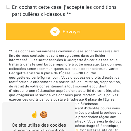
En cochant cette case, j'accepte les conditions
particulières ci-dessous **
Envoyer
** Les données personnelles communiquées sont nécessaires aux
fins de vous contacter et sont enregistrées dans un fichier
informatisé. Elles sont destinées à Georgette épicerie et ses sous-
traitants dans le seul but de répondre à votre message. Les données
collectées seront communiquées aux seuls destinataires suivants:
Georgette épicerie 6 place de l'Église, 33990 Hourtin
georgette.epicerie@gmail.com. Vous disposez de droits d’accès, de
rectification, d’effacement, de portabilité, de limitation, d’opposition,
de retrait de votre consentement à tout moment et du droit
d’introduire une réclamation auprès d’une autorité de contrôle, ainsi
que d’organiser le sort de vos données post-mortem. Vous pouvez
exercer ces droits par voie postale à l'adresse 6 place de l'Église,
33990 Hourtin ou par courrier électronique à l'adresse
georgette.epicerie@gmail.com. Un justificatif d'identité pourra vous
être demandé. Nous conservons vos données pendant la période de
prise de contact puis pendant la durée de prescription légale aux
fins probatoires et de gestion des contentieux. Vous avez le droit de
Ce site utilise des cookies
vous inscrire sur la liste d'opposition au démarchage téléphonique,
et vous donne le contrôle
disponible à cette adresse:
Bloctel.gouv.fr
. Consultez le site cnil.fr