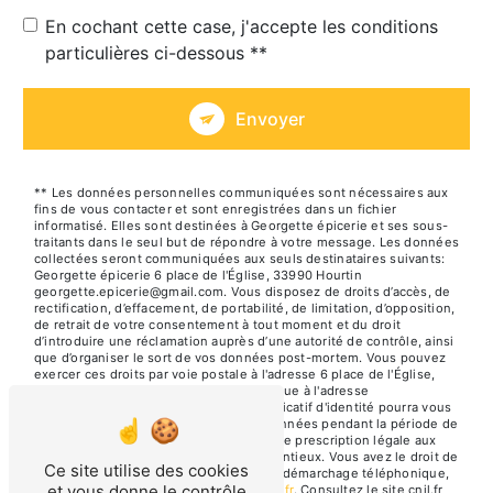
En cochant cette case, j'accepte les conditions
particulières ci-dessous **
Envoyer
** Les données personnelles communiquées sont nécessaires aux
fins de vous contacter et sont enregistrées dans un fichier
informatisé. Elles sont destinées à Georgette épicerie et ses sous-
traitants dans le seul but de répondre à votre message. Les données
collectées seront communiquées aux seuls destinataires suivants:
Georgette épicerie 6 place de l'Église, 33990 Hourtin
georgette.epicerie@gmail.com. Vous disposez de droits d’accès, de
rectification, d’effacement, de portabilité, de limitation, d’opposition,
de retrait de votre consentement à tout moment et du droit
d’introduire une réclamation auprès d’une autorité de contrôle, ainsi
que d’organiser le sort de vos données post-mortem. Vous pouvez
exercer ces droits par voie postale à l'adresse 6 place de l'Église,
33990 Hourtin ou par courrier électronique à l'adresse
georgette.epicerie@gmail.com. Un justificatif d'identité pourra vous
être demandé. Nous conservons vos données pendant la période de
prise de contact puis pendant la durée de prescription légale aux
fins probatoires et de gestion des contentieux. Vous avez le droit de
Ce site utilise des cookies
vous inscrire sur la liste d'opposition au démarchage téléphonique,
et vous donne le contrôle
disponible à cette adresse:
Bloctel.gouv.fr
. Consultez le site cnil.fr