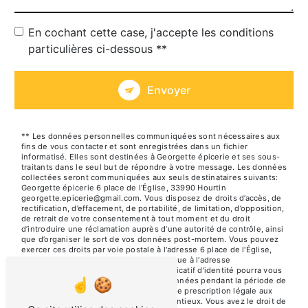
En cochant cette case, j'accepte les conditions
particulières ci-dessous **
Envoyer
** Les données personnelles communiquées sont nécessaires aux
fins de vous contacter et sont enregistrées dans un fichier
informatisé. Elles sont destinées à Georgette épicerie et ses sous-
traitants dans le seul but de répondre à votre message. Les données
collectées seront communiquées aux seuls destinataires suivants:
Georgette épicerie 6 place de l'Église, 33990 Hourtin
georgette.epicerie@gmail.com. Vous disposez de droits d’accès, de
rectification, d’effacement, de portabilité, de limitation, d’opposition,
de retrait de votre consentement à tout moment et du droit
d’introduire une réclamation auprès d’une autorité de contrôle, ainsi
que d’organiser le sort de vos données post-mortem. Vous pouvez
exercer ces droits par voie postale à l'adresse 6 place de l'Église,
33990 Hourtin ou par courrier électronique à l'adresse
georgette.epicerie@gmail.com. Un justificatif d'identité pourra vous
être demandé. Nous conservons vos données pendant la période de
prise de contact puis pendant la durée de prescription légale aux
fins probatoires et de gestion des contentieux. Vous avez le droit de