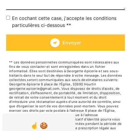
En cochant cette case, j'accepte les conditions
particulières ci-dessous **
Envoyer
** Les données personnelles communiquées sont nécessaires aux
fins de vous contacter et sont enregistrées dans un fichier
informatisé. Elles sont destinées à Georgette épicerie et ses sous-
traitants dans le seul but de répondre à votre message. Les données
collectées seront communiquées aux seuls destinataires suivants:
Georgette épicerie 6 place de l'Église, 33990 Hourtin
georgette.epicerie@gmail.com. Vous disposez de droits d’accès, de
rectification, d’effacement, de portabilité, de limitation, d’opposition,
de retrait de votre consentement à tout moment et du droit
d’introduire une réclamation auprès d’une autorité de contrôle, ainsi
que d’organiser le sort de vos données post-mortem. Vous pouvez
exercer ces droits par voie postale à l'adresse 6 place de l'Église,
33990 Hourtin ou par courrier électronique à l'adresse
georgette.epicerie@gmail.com. Un justificatif d'identité pourra vous
être demandé. Nous conservons vos données pendant la période de
prise de contact puis pendant la durée de prescription légale aux