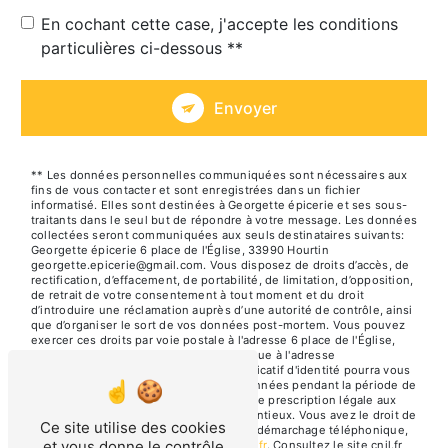
En cochant cette case, j'accepte les conditions
particulières ci-dessous **
Envoyer
** Les données personnelles communiquées sont nécessaires aux
fins de vous contacter et sont enregistrées dans un fichier
informatisé. Elles sont destinées à Georgette épicerie et ses sous-
traitants dans le seul but de répondre à votre message. Les données
collectées seront communiquées aux seuls destinataires suivants:
Georgette épicerie 6 place de l'Église, 33990 Hourtin
georgette.epicerie@gmail.com. Vous disposez de droits d’accès, de
rectification, d’effacement, de portabilité, de limitation, d’opposition,
de retrait de votre consentement à tout moment et du droit
d’introduire une réclamation auprès d’une autorité de contrôle, ainsi
que d’organiser le sort de vos données post-mortem. Vous pouvez
exercer ces droits par voie postale à l'adresse 6 place de l'Église,
33990 Hourtin ou par courrier électronique à l'adresse
georgette.epicerie@gmail.com. Un justificatif d'identité pourra vous
être demandé. Nous conservons vos données pendant la période de
prise de contact puis pendant la durée de prescription légale aux
fins probatoires et de gestion des contentieux. Vous avez le droit de
Ce site utilise des cookies
vous inscrire sur la liste d'opposition au démarchage téléphonique,
et vous donne le contrôle
disponible à cette adresse:
Bloctel.gouv.fr
. Consultez le site cnil.fr