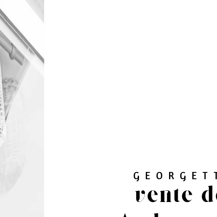
GEORGET
vente d