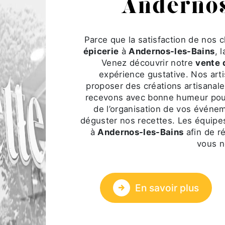
Andernos
Parce que la satisfaction de nos c
épicerie
à
Andernos-les-Bains
, 
Venez découvrir notre
vente 
expérience gustative. Nos art
proposer des créations artisanal
recevons avec bonne humeur pour v
de l’organisation de vos événem
déguster nos recettes. Les équip
à
Andernos-les-Bains
afin de r
vous n
En savoir plus