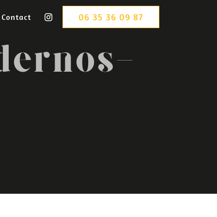
06 35 36 09 87
Contact
dernos-