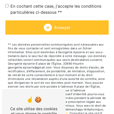
En cochant cette case, j'accepte les conditions
particulières ci-dessous **
Envoyer
** Les données personnelles communiquées sont nécessaires aux
fins de vous contacter et sont enregistrées dans un fichier
informatisé. Elles sont destinées à Georgette épicerie et ses sous-
traitants dans le seul but de répondre à votre message. Les données
collectées seront communiquées aux seuls destinataires suivants:
Georgette épicerie 6 place de l'Église, 33990 Hourtin
georgette.epicerie@gmail.com. Vous disposez de droits d’accès, de
rectification, d’effacement, de portabilité, de limitation, d’opposition,
de retrait de votre consentement à tout moment et du droit
d’introduire une réclamation auprès d’une autorité de contrôle, ainsi
que d’organiser le sort de vos données post-mortem. Vous pouvez
exercer ces droits par voie postale à l'adresse 6 place de l'Église,
33990 Hourtin ou par courrier électronique à l'adresse
georgette.epicerie@gmail.com. Un justificatif d'identité pourra vous
être demandé. Nous conservons vos données pendant la période de
prise de contact puis pendant la durée de prescription légale aux
fins probatoires et de gestion des contentieux. Vous avez le droit de
Ce site utilise des cookies
vous inscrire sur la liste d'opposition au démarchage téléphonique,
et vous donne le contrôle
disponible à cette adresse:
Bloctel.gouv.fr
. Consultez le site cnil.fr