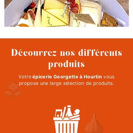
Découvrez nos différents
produits
Votre
épicerie Georgette à Hourtin
vous
propose une large sélection de produits.