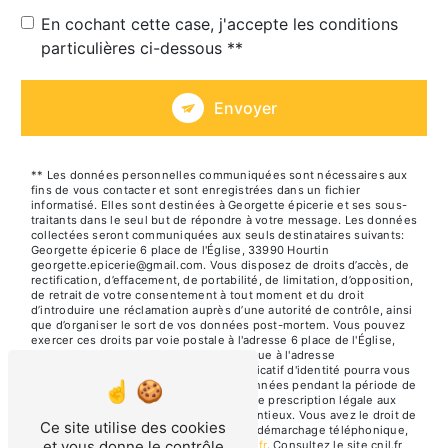
En cochant cette case, j'accepte les conditions
particulières ci-dessous **
Envoyer
** Les données personnelles communiquées sont nécessaires aux
fins de vous contacter et sont enregistrées dans un fichier
informatisé. Elles sont destinées à Georgette épicerie et ses sous-
traitants dans le seul but de répondre à votre message. Les données
collectées seront communiquées aux seuls destinataires suivants:
Georgette épicerie 6 place de l'Église, 33990 Hourtin
georgette.epicerie@gmail.com. Vous disposez de droits d’accès, de
rectification, d’effacement, de portabilité, de limitation, d’opposition,
de retrait de votre consentement à tout moment et du droit
d’introduire une réclamation auprès d’une autorité de contrôle, ainsi
que d’organiser le sort de vos données post-mortem. Vous pouvez
exercer ces droits par voie postale à l'adresse 6 place de l'Église,
33990 Hourtin ou par courrier électronique à l'adresse
georgette.epicerie@gmail.com. Un justificatif d'identité pourra vous
être demandé. Nous conservons vos données pendant la période de
prise de contact puis pendant la durée de prescription légale aux
fins probatoires et de gestion des contentieux. Vous avez le droit de
Ce site utilise des cookies
vous inscrire sur la liste d'opposition au démarchage téléphonique,
et vous donne le contrôle
disponible à cette adresse:
Bloctel.gouv.fr
. Consultez le site cnil.fr