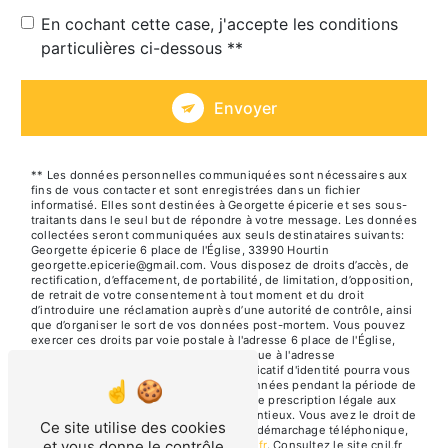
En cochant cette case, j'accepte les conditions
particulières ci-dessous **
Envoyer
** Les données personnelles communiquées sont nécessaires aux
fins de vous contacter et sont enregistrées dans un fichier
informatisé. Elles sont destinées à Georgette épicerie et ses sous-
traitants dans le seul but de répondre à votre message. Les données
collectées seront communiquées aux seuls destinataires suivants:
Georgette épicerie 6 place de l'Église, 33990 Hourtin
georgette.epicerie@gmail.com. Vous disposez de droits d’accès, de
rectification, d’effacement, de portabilité, de limitation, d’opposition,
de retrait de votre consentement à tout moment et du droit
d’introduire une réclamation auprès d’une autorité de contrôle, ainsi
que d’organiser le sort de vos données post-mortem. Vous pouvez
exercer ces droits par voie postale à l'adresse 6 place de l'Église,
33990 Hourtin ou par courrier électronique à l'adresse
georgette.epicerie@gmail.com. Un justificatif d'identité pourra vous
être demandé. Nous conservons vos données pendant la période de
prise de contact puis pendant la durée de prescription légale aux
fins probatoires et de gestion des contentieux. Vous avez le droit de
Ce site utilise des cookies
vous inscrire sur la liste d'opposition au démarchage téléphonique,
et vous donne le contrôle
disponible à cette adresse:
Bloctel.gouv.fr
. Consultez le site cnil.fr