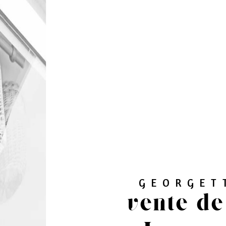
GEORGET
vente d