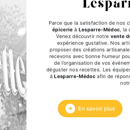
Lespar
Parce que la satisfaction de nos c
épicerie
à
Lesparre-Médoc
, la
Venez découvrir notre
vente d
expérience gustative. Nos art
proposer des créations artisanal
recevons avec bonne humeur pour v
de l’organisation de vos événem
déguster nos recettes. Les équip
à
Lesparre-Médoc
afin de répon
notr
En savoir plus