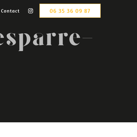
06 35 36 09 87
Contact
esparre-